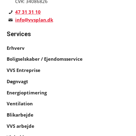
CVR: 34086826
47 31 31 10
info@vvsplan.dk
Services
Erhverv
Bolig­selskaber / Ejendoms­service
VVS Entreprise
Døgnvagt
Energioptimering
Ventilation
Blikarbejde
VVS arbejde