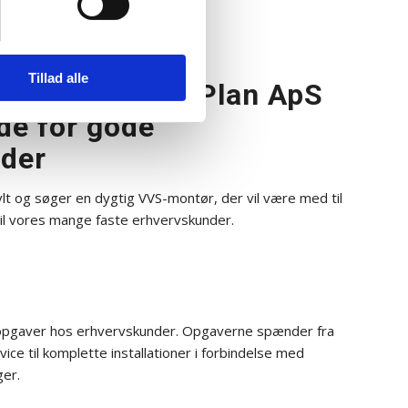
Tillad alle
søges til VVSPlan ApS
de for gode
der
vlt og søger en dygtig VVS-montør, der vil være med til
til vores mange faste erhvervskunder.
 opgaver hos erhvervskunder. Opgaverne spænder fra
ice til komplette installationer i forbindelse med
er.