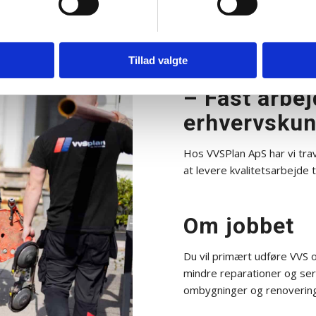
Tillad valgte
VVS-montør 
– Fast arbej
erhvervskun
Hos VVSPlan ApS har vi tra
at levere kvalitetsarbejde 
Om jobbet
Du vil primært udføre VVS
mindre reparationer og serv
ombygninger og renovering