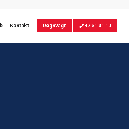
b
Kontakt
Døgnvagt
47 31 31 10